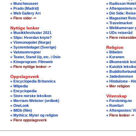
« Munchmuseet
« Radisson Hotels
« Prado (Madrid)
« Aftenpostens 
« Web Gallery Art
« Din Side: Reise
« Flere sider ->
« Magasinet Rei
« Travelmarket
Nyttige lenker
« Webkameraer g
« Musikkfestivaler 2021
« UDs reiseråd
« Slips: Hvordan knyte?
«
Flere reisesider
« Vinmonopolet (Norge)
Religion
« Systembolaget (Sverige)
« Valutaomregner
« Bibelen
« Teater, Stand Up, etc. i Oslo
« Koranen
« Kinoprogram: Filmweb
« Økumenisk les
« Flere nyttige lenker ->
« Katolsk leksik
« Buddistforbund
Oppslagsverk
« Jødedommen
« Encyclopedia Britannica
« Hinduisme - His
« Wiipedia
« Mer religion
« Encyclopedia
Vitenskap
« Store norske leksikon
« Merriam-Webster (ordbok)
« Forskning.no
« OneLook
« Romfart
« IMDb (film)
« Aftenposten: V
« Mythica: Myter og religion
«
Flere lenker ->
« Flere oppslagsverk