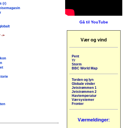
 (r)
reisemagasin
r
s
Gå til YouTube
lobalt
 ->
Vær og vind
Pent
ikon
Yr
on
Storm
et
BBC World Map
torie
Torden og lyn
Globale vinder
Jetstrømmen 1
Jetstrømmen 2
Havtemperatur
Værsystemer
Fronter
iten
Værmeldinger: