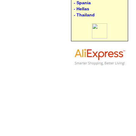
- Spania
- Hellas
- Thailand