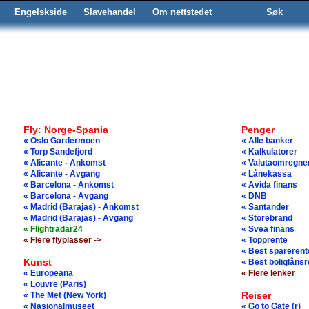
Engelskside
Slavehandel
Om nettstedet
Søk
Fly: Norge-Spania
Penger
« Oslo Gardermoen
« Alle banker
« Torp Sandefjord
« Kalkulatorer
« Alicante - Ankomst
« Valutaomregne
« Alicante - Avgang
« Lånekassa
« Barcelona - Ankomst
« Avida finans
« Barcelona - Avgang
« DNB
« Madrid (Barajas) - Ankomst
« Santander
« Madrid (Barajas) - Avgang
« Storebrand
« Flightradar24
« Svea finans
« Flere flyplasser ->
« Topprente
« Best sparerent
Kunst
« Best boliglånsr
« Europeana
« Flere lenker
« Louvre (Paris)
Reiser
« The Met (New York)
« Nasjonalmuseet
« Go to Gate (r)