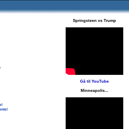
Springsteen vs Trump
r
Gå til YouTube
Minneapolis...
e!
ente!