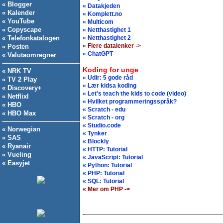
« Blogger
« Datakjeden
« Kalender
« Komplett.no
« YouTube
« Multicom
« Copyscape
« Netthastighet 1
« Telefonkatalogen
« Netthastighet 2
« Flere datalenker ->
« Posten
« ChatGPT
« Valutaomregner
Koding for unge
« NRK TV
« Udir: 5 gode råd
« TV 2 Play
« Lær kidsa koding
« Discovery+
« Let's teach the kids to code (video)
« Netflixl
« Hvilket programmeringsspråk?
« HBO
« Scratch - edu
« HBO Max
« Scratch - org
« Studio.code
« Norwegian
« Tynker
« SAS
« Blockly
« Ryanair
« HTTP: Tutorial
« Vueling
« JavaScript: Tutorial
« Easyjet
« Python: Tutorial
« PHP: Tutorial
« SQL: Tutorial
« Mer om PHP ->