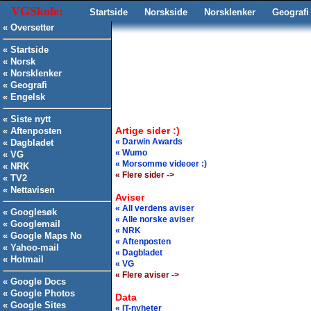
VGSkole:
Startside
Norskside
Norsklenker
Geografi
« Oversetter
« Startside
« Norsk
« Norsklenker
« Geografi
« Engelsk
« Siste nytt
Artige sider :)
« Aftenposten
« Darwin Awards
« Dagbladet
« Wumo
« VG
« Morsomme videoer :)
« NRK
« Flere sider ->
« TV2
« Nettavisen
Aviser
« All verdens aviser
« Googlesøk
« Alle norske aviser
« Googlemail
« NRK
« Google Maps
No
« Aftenposten
« Yahoo-mail
« Dagbladet
« Hotmail
« VG
« Flere aviser ->
« Google Docs
« Google Photos
Data
« Google Sites
« IT-nyheter